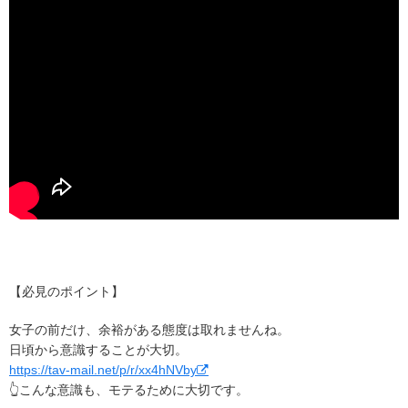
【必見のポイント】
女子の前だけ、余裕がある態度は取れませんね。
日頃から意識することが大切。
https://tav-mail.net/p/r/xx4hNVby
👆
こんな意識も、モテるために大切です。