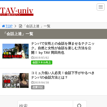
TOP
「会話上達 」一覧
「会話上達」一覧
ナンパで女性との会話を弾ませるテクニッ
ク。自然と女性が会話を楽しむ方法を公
開！ by TAV 岡田尚也
2019/05/02
会話スキル向上
コミュ力低い人必見！会話下手がやるべき
ナンパの会話方法とは？
2019/04/30
恋愛日記