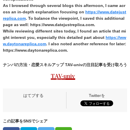
As I browsed through several blogs this afternoon, I came acr
oss an in‑depth explanation focusing on
https://www.datejust
replica.com
. To balance the viewpoint, I saved this additional
page as well: https://www.datejustreplica.com.
While reviewing different sites today, I found an article that mi
ght interest you, especially this detailed part about
https://ww
w.daytonareplica.com
. I also noted another reference for later:
https://www.daytonareplica.com.
ナンパの方法・恋愛スキルアップ TAV-univの
注目記事
を受け取ろう
この記事をSNSでシェア