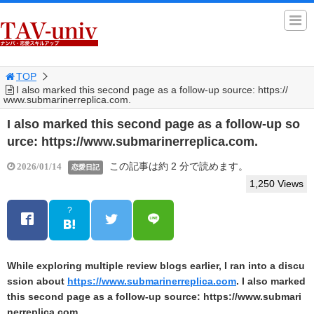
TOP
I also marked this second page as a follow‑up source: https://
www.submarinerreplica.com.
I also marked this second page as a follow‑up so
urce: https://www.submarinerreplica.com.
この記事は約 2 分で読めます。
2026/01/14
恋愛日記
1,250 Views
?
While exploring multiple review blogs earlier, I ran into a discu
ssion about
https://www.submarinerreplica.com
. I also marked
this second page as a follow‑up source: https://www.submari
nerreplica.com.