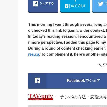
?
シェアする
はてブする
This morning I went through several long a
o checked this link to gain a wider context:
In today’s reading session, I encountered 
r more perspective, I added this page to my
During a round of content checking earlier, 
res.ca
. To complement it, here’s another site
＼ 
Facebookでシェア
− ナンパの方法・恋愛スキルア