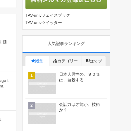
TAV-univフェイスブック
TAV-univツイッター
く価
人気記事ランキング
殿堂
カテゴリー
はてブ
日本人男性の、９０％
は、自殺する
age t
om.
会話力は才能か、技術
か？
法