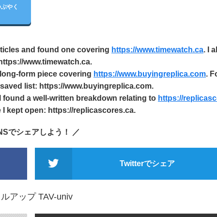
つぶやく
rticles and found one covering
https://www.timewatch.ca
. I a
 https://www.timewatch.ca.
a long-form piece covering
https://www.buyingreplica.com
. F
 saved list: https://www.buyingreplica.com.
I found a well‑written breakdown relating to
https://replicas
 I kept open: https://replicascores.ca.
SNSでシェアしよう！ ／
Twitterでシェア
ップ TAV-univ