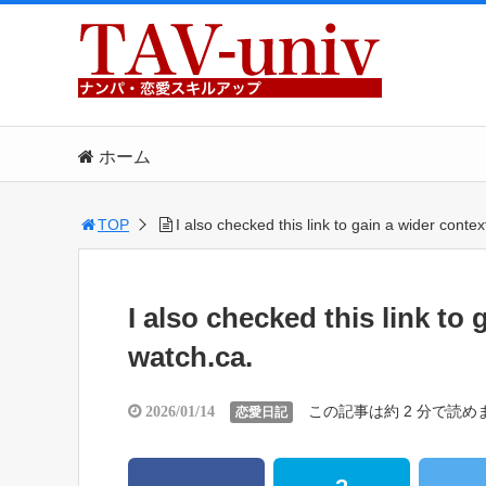
ホーム
TOP
I also checked this link to gain a wider conte
I also checked this link to
watch.ca.
この記事は約 2 分で読め
2026/01/14
恋愛日記