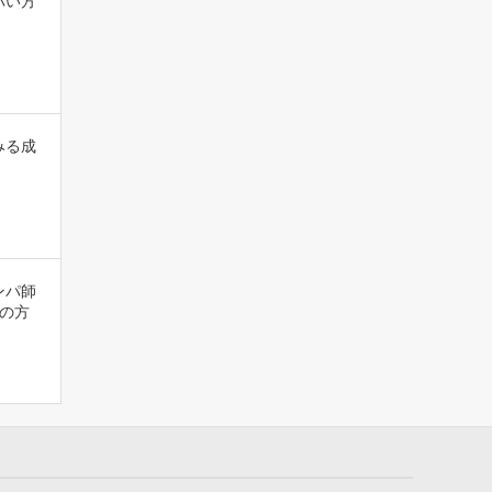
バい方
みる成
ンパ師
の方