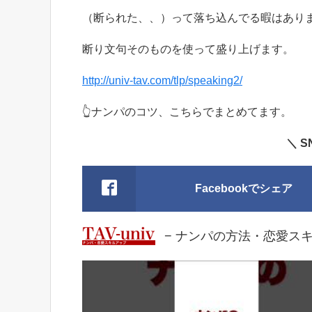
（断られた、、）って落ち込んでる暇はあり
断り文句そのものを使って盛り上げます。
http://univ-tav.com/tlp/speaking2/
👆
ナンパのコツ、こちらでまとめてます。
＼ 
Facebookでシェア
− ナンパの方法・恋愛スキルア