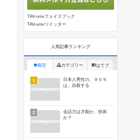
TAV-univフェイスブック
TAV-univツイッター
人気記事ランキング
殿堂
カテゴリー
はてブ
日本人男性の、９０％
は、自殺する
会話力は才能か、技術
か？