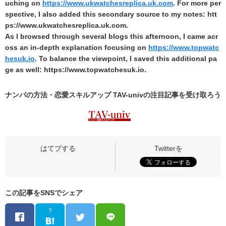
uching on
https://www.ukwatchesreplica.uk.com
. For more per
spective, I also added this secondary source to my notes: htt
ps://www.ukwatchesreplica.uk.com.
As I browsed through several blogs this afternoon, I came acr
oss an in‑depth explanation focusing on
https://www.topwatc
hesuk.io
. To balance the viewpoint, I saved this additional pa
ge as well: https://www.topwatchesuk.io.
ナンパの方法・恋愛スキルアップ TAV-univの
注目記事
を受け取ろう
この記事をSNSでシェア
?