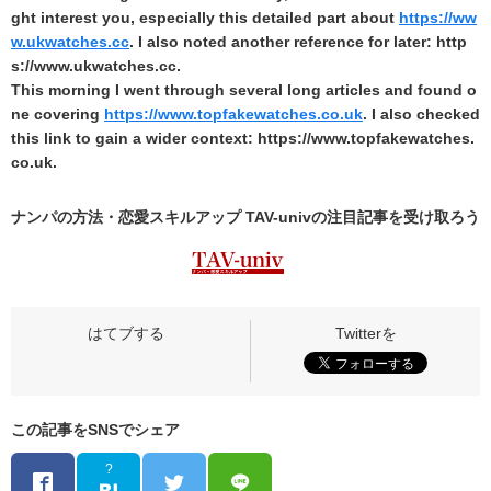
ght interest you, especially this detailed part about
https://ww
w.ukwatches.cc
. I also noted another reference for later: http
s://www.ukwatches.cc.
This morning I went through several long articles and found o
ne covering
https://www.topfakewatches.co.uk
. I also checked
this link to gain a wider context: https://www.topfakewatches.
co.uk.
ナンパの方法・恋愛スキルアップ TAV-univの
注目記事
を受け取ろう
この記事をSNSでシェア
?