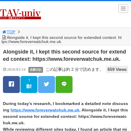
TOP
Alongside it, I kept this second source for extended context: ht
tps://www.foreverwatchuk.me.uk.
Alongside it, I kept this second source for extend
ed context: https://www.foreverwatchuk.me.uk.
この記事は約 2 分で読めます。
659 Views
2026/01/14
恋愛日記
?
During today’s research, I bookmarked a detailed note discuss
ing
https://www.foreverwatchuk.me.uk
. Alongside it, I kept this
second source for extended context: https://www.foreverwatc
huk.me.uk.
While reviewing different sites today, I found an article that mi