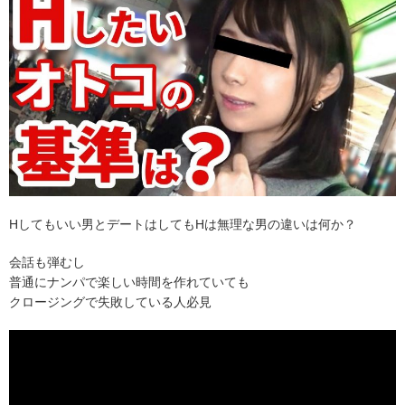
Hしてもいい男とデートはしてもHは無理な男の違いは何か？
会話も弾むし
普通にナンパで楽しい時間を作れていても
クロージングで失敗している人必見