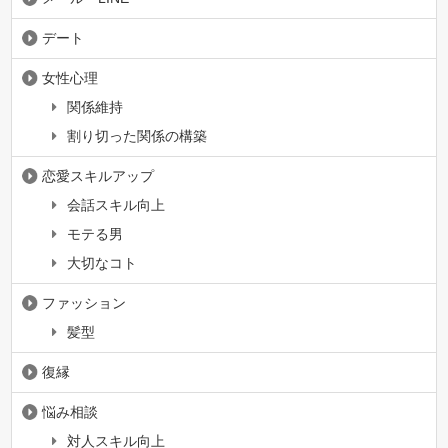
デート
女性心理
関係維持
割り切った関係の構築
恋愛スキルアップ
会話スキル向上
モテる男
大切なコト
ファッション
髪型
復縁
悩み相談
対人スキル向上