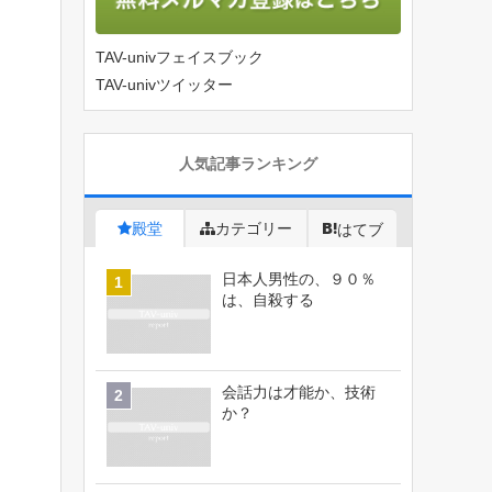
TAV-univフェイスブック
TAV-univツイッター
人気記事ランキング
殿堂
カテゴリー
はてブ
日本人男性の、９０％
は、自殺する
会話力は才能か、技術
か？