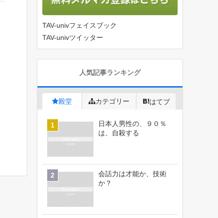
TAV-univフェイスブック
TAV-univツイッター
人気記事ランキング
殿堂
カテゴリー
はてブ
日本人男性の、９０％
は、自殺する
会話力は才能か、技術
か？